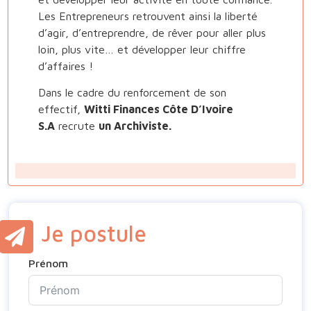
Les Entrepreneurs retrouvent ainsi la liberté
d’agir, d’entreprendre, de rêver pour aller plus
loin, plus vite… et développer leur chiffre
d’affaires !
Dans le cadre du renforcement de son
effectif,
Witti Finances Côte D’Ivoire
S.A
recrute
un Archiviste.
Mission de poste
Sous la supervision de
l’Assistant Logistique
,
vous pour mission d’assurer la gestion des
Je postule
fonds documentaires et effectuer la mise à
jour du fichier de gestion des documents.
Prénom
A ce titre, vous aurez à: