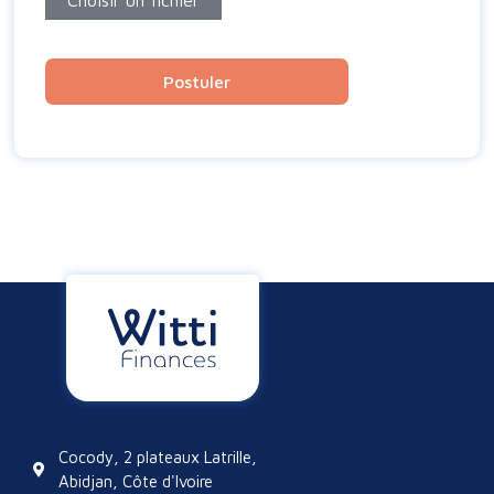
Choisir un fichier
Postuler
Cocody, 2 plateaux Latrille,
Abidjan, Côte d'Ivoire