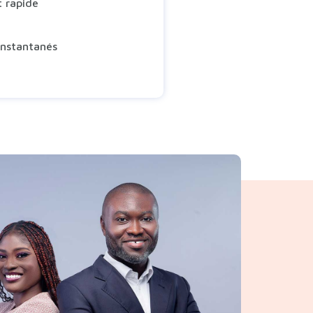
t rapide
instantanés