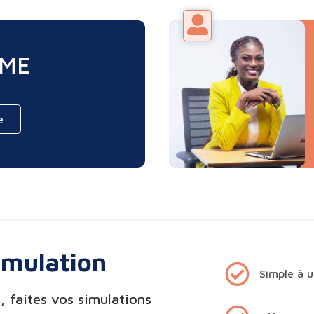
PME
e
imulation
Simple à ut
, faites vos simulations