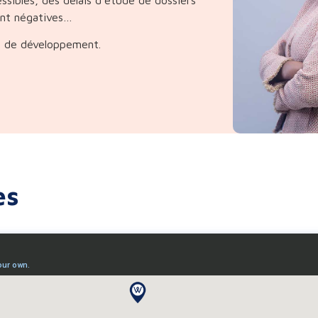
ent négatives…
an de développement.
es