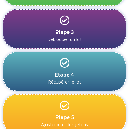
Etape 3
Débloquer un lot
Etape 4
Récupérer le lot
Etape 5
Ajustement des jetons