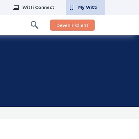
Witti Connect
My Witti
Devenir Client
: