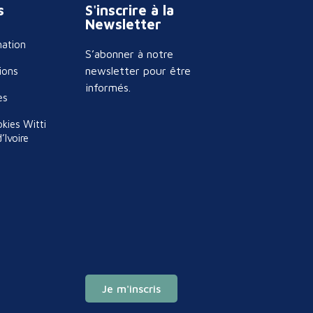
s
S'inscrire à la
Newsletter
mation
S’abonner à notre
newsletter pour être
ions
informés.
es
okies Witti
’Ivoire
Je m'inscris