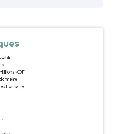
iques
sable
is
illions XOF
tionnaire
gestionnaire
ré
stress