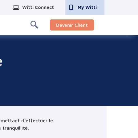
Witti Connect
My Witti
Devenir Client
e
rmettant d’effectuer le
tranquillité.