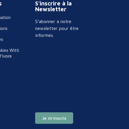
s
S'inscrire à la
Newsletter
mation
S’abonner à notre
newsletter pour être
ions
informés.
es
okies Witti
’Ivoire
Je m'inscris